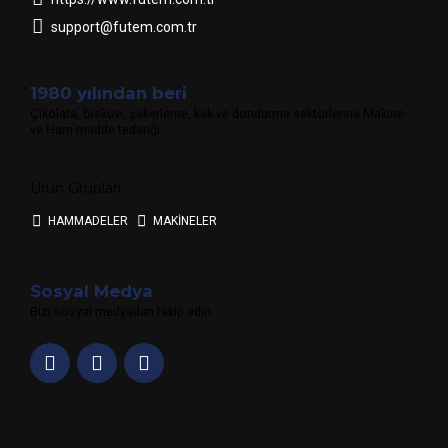
support@futem.com.tr
1980 yılından beri
Çikolata, bisküvi, şekerleme, kek ve dondurma sektörlerine Makine
ve Ham madde tedariği
Ürün Grupları
HAMMADELER
MAKİNELER
Sosyal Medya
Bizi sosyal medyadan takip edin.