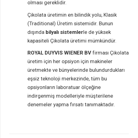
olması gereklidir.
Çikolata üretimin en bilindik yolu, Klasik
(Traditional) Üretim sistemidir. Bunun
dışında
bilyalı sistemler
le de yüksek
kapasiteli Çikolata üretimi mümkündür.
ROYAL DUYVIS WIENER BV
firması Çikolata
üretim için her opsiyon için makineler
üretmekte ve bünyelerinde bulundurdukları
eşsiz teknoloji merkezinde, tüm bu
opsiyonların laboratuar ölçeğine
Çikolata
indirgenmiş modelleriyle müşterilene
Formlama
denemeler yapma fırsatı tanımaktadır.
Hatları
Spesiyal
Dekoratif
Çikolata
Çikolata
Çikolata
Formlama
Üretim
Formlama
Hatları