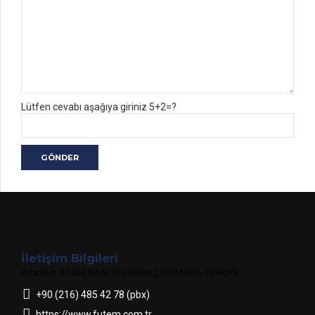
Lütfen cevabı aşağıya giriniz 5+2=?
İletişim Bilgileri
Acarkent 57.Sok No:B/769 Beykoz, ISTANBUL-TURKIYE
+90 (216) 485 42 78 (pbx)
https://www.futem.com.tr