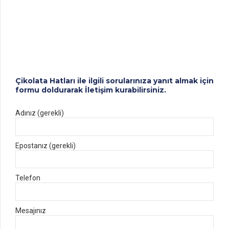
Hatları
Hatları
Damla/Drop
Bar
Hatları
Dekorasyon
Üniteleri
Çikolata Hatları ile ilgili sorularınıza yanıt almak için
formu doldurarak İletişim kurabilirsiniz.
Adınız (gerekli)
Epostanız (gerekli)
Telefon
Mesajınız