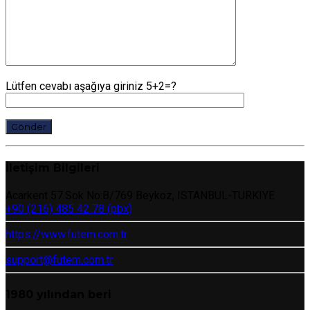
Lütfen cevabı aşağıya giriniz 5+2=?
İletişim Bilgileri
Acarkent 57.Sok No:B/769 Beykoz, ISTANBUL-TURKIYE
+90 (216) 485 42 78 (pbx)
https://www.futem.com.tr
support@futem.com.tr
1980 yılından beri