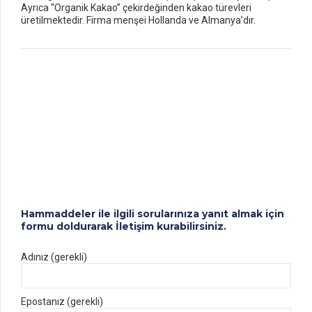
Ayrıca “Organik Kakao” çekirdeğinden kakao türevleri
üretilmektedir. Firma menşei Hollanda ve Almanya’dır.
Hammaddeler
Kakao
Hammaddeler
Çekirdeği
Kakao
Tozu
Hammaddeler
Hammaddeler
Kakao Yağı
Kakao
Hammaddeler
Likörü
Kakao
Küspesi
Hammaddeler ile ilgili sorularınıza yanıt almak için
formu doldurarak İletişim kurabilirsiniz.
Adınız (gerekli)
Epostanız (gerekli)