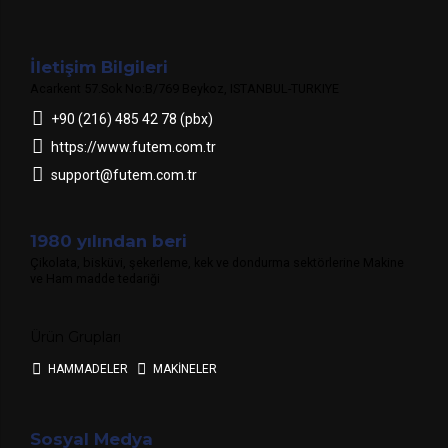
İletişim Bilgileri
Acarkent 57.Sok No:B/769 Beykoz, ISTANBUL-TURKIYE
+90 (216) 485 42 78 (pbx)
https://www.futem.com.tr
support@futem.com.tr
1980 yılından beri
Çikolata, bisküvi, şekerleme, kek ve dondurma sektörlerine Makine
ve Ham madde tedariği
Ürün Grupları
HAMMADELER
MAKİNELER
Sosyal Medya