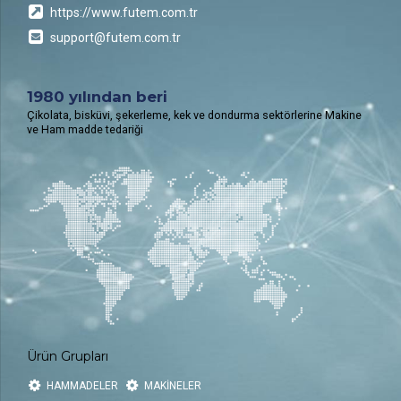
https://www.futem.com.tr
support@futem.com.tr
1980 yılından beri
Çikolata, bisküvi, şekerleme, kek ve dondurma sektörlerine Makine
ve Ham madde tedariği
Ürün Grupları
HAMMADELER
MAKİNELER