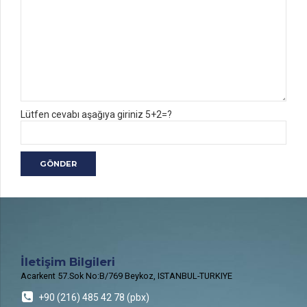
Lütfen cevabı aşağıya giriniz 5+2=?
İletişim Bilgileri
Acarkent 57.Sok No:B/769 Beykoz, ISTANBUL-TURKIYE
+90 (216) 485 42 78 (pbx)