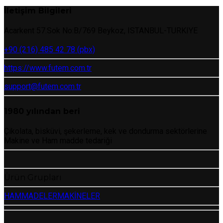
İletişim Bilgileri
Acarkent 57.Sok No:B/769 Beykoz, ISTANBUL-TURKIYE
+90 (216) 485 42 78 (pbx)
https://www.futem.com.tr
support@futem.com.tr
1980 yılından beri
Çikolata, bisküvi, şekerleme, kek ve dondurma sektörlerine
Makine ve Ham madde tedariği
Ürün Grupları
HAMMADELER
MAKİNELER