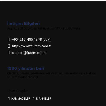
İletişim Bilgileri
Acarkent 57.Sok No:B/769 Beykoz, ISTANBUL-TURKIYE
+90 (216) 485 42 78 (pbx)
https://www.futem.com.tr
support@futem.com.tr
1980 yılından beri
Çikolata, bisküvi, şekerleme, kek ve dondurma sektörlerine Makine
ve Ham madde tedariği
Ürün Grupları
HAMMADELER
MAKİNELER